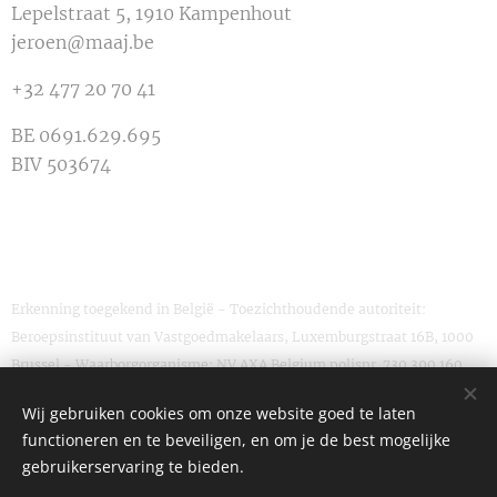
Lepelstraat 5, 1910 Kampenhout
jeroen@maaj.be
+32 477 20 70 41
BE 0691.629.695
BIV 503674
Erkenning toegekend in België - Toezichthoudende autoriteit:
Beroepsinstituut van Vastgoedmakelaars, Luxemburgstraat 16B, 1000
Brussel - Waarborgorganisme: NV AXA Belgium polisnr. 730.390.160
Wij gebruiken cookies om onze website goed te laten
functioneren en te beveiligen, en om je de best mogelijke
gebruikerservaring te bieden.